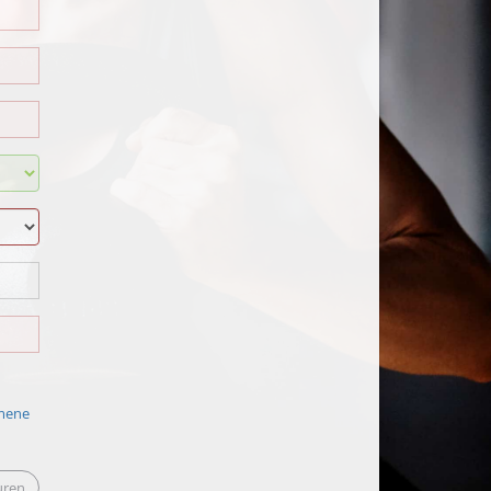
mene
uren